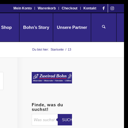
Mein Konto
Warenkorb
Checkout
Kontakt
Shop
Bohn’s Story
Unsere Partner
Du bist hier:
Startseite
/
13
Finde, was du
suchst!
SUCHE STARTEN