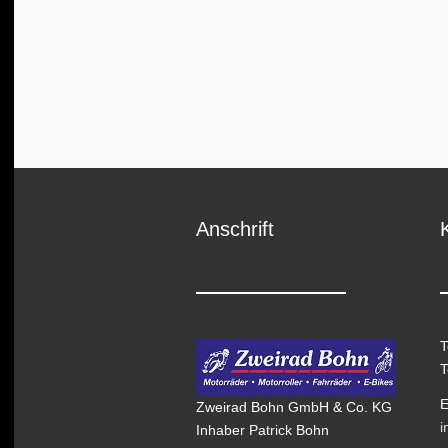
Anschrift
T
T
E
Zweirad Bohn GmbH & Co. KG
i
Inhaber Patrick Bohn