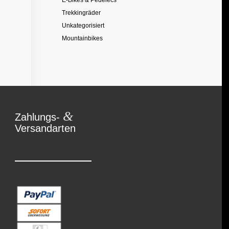
E-Bikes & Pedelecs
Trekkingräder
Unkategorisiert
Mountainbikes
&
Zahlungs-
Versandarten