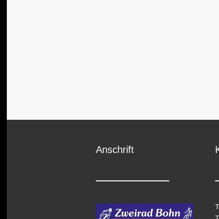
Anschrift
T
T