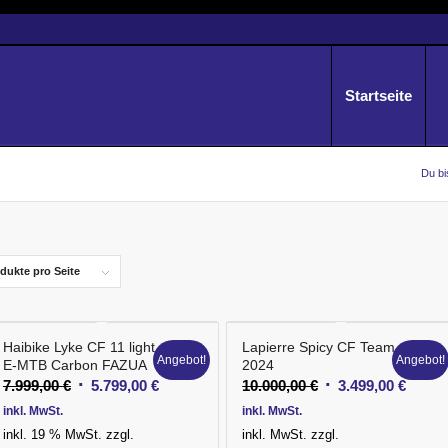
Startseite
Du bi
dukte pro Seite
Haibike Lyke CF 11 light
Lapierre Spicy CF Team
Angebot!
Angebot!
E-MTB Carbon FAZUA
2024
Ursprünglicher
Aktueller
Ursprünglicher
Aktuel
7.999,00
€
5.799,00
€
10.000,00
€
3.499,00
€
Preis
Preis
Preis
Preis
inkl. MwSt.
inkl. MwSt.
war:
ist:
war:
ist:
inkl. 19 % MwSt.
zzgl.
inkl. MwSt.
zzgl.