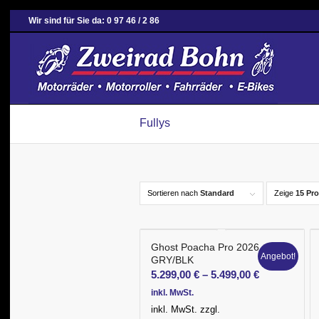
Wir sind für Sie da: 0 97 46 / 2 86
Fullys
Sortieren nach
Standard
Zeige
15 Pro
Ghost Poacha Pro 2026
Angebot!
GRY/BLK
5.299,00
€
–
5.499,00
€
inkl. MwSt.
inkl. MwSt.
zzgl.