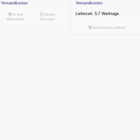
7.999,00 €
5.799,00 €.
10.000,00 €
3.499,
Versandkosten
Versandkosten
Lieferzeit:
5-7 Werktage
In den
Details
Warenkorb
anzeigen
Ausführung wählen