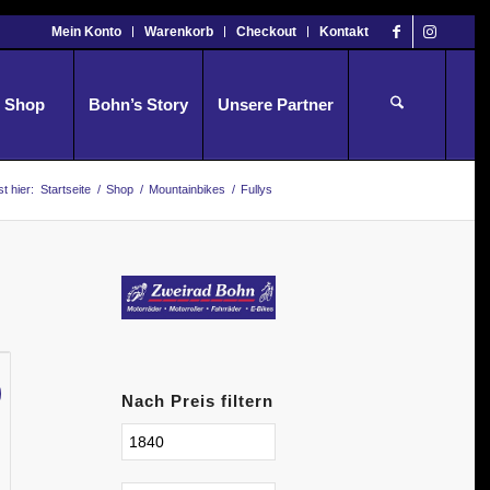
Mein Konto
Warenkorb
Checkout
Kontakt
Shop
Bohn’s Story
Unsere Partner
st hier:
Startseite
/
Shop
/
Mountainbikes
/
Fullys
Nach Preis filtern
ler