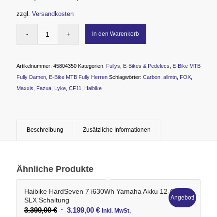
Preis
Preis
zzgl.
Versandkosten
war:
ist:
7.999,00 €
5.799,00 €.
In den Warenkorb
Artikelnummer:
45804350
Kategorien:
Fullys
,
E-Bikes & Pedelecs
,
E-Bike MTB
Fully Damen
,
E-Bike MTB Fully Herren
Schlagwörter:
Carbon
,
allmtn
,
FOX
,
Maxxis
,
Fazua
,
Lyke
,
CF11
,
Haibike
Beschreibung
Zusätzliche Informationen
Ähnliche Produkte
Haibike HardSeven 7 i630Wh Yamaha Akku 12-G
Angebot!
SLX Schaltung
Ursprünglicher
Aktueller
3.399,00
€
3.199,00
€
inkl. MwSt.