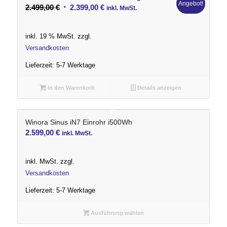
Angebot!
Ursprünglicher
Aktueller
2.499,00
€
2.399,00
€
inkl. MwSt.
Preis
Preis
war:
ist:
inkl. 19 % MwSt.
zzgl.
2.499,00 €
2.399,00 €.
Versandkosten
Lieferzeit:
5-7 Werktage
In den Warenkorb
Details anzeigen
Winora Sinus iN7 Einrohr i500Wh
2.599,00
€
inkl. MwSt.
inkl. MwSt.
zzgl.
Versandkosten
Lieferzeit:
5-7 Werktage
Ausführung wählen