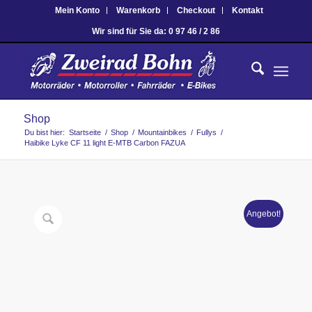
Mein Konto
Warenkorb
Checkout
Kontakt
Wir sind für Sie da: 0 97 46 / 2 86
Shop
Du bist hier:
Startseite
/
Shop
/
Mountainbikes
/
Fullys
/
Haibike Lyke CF 11 light E-MTB Carbon FAZUA
Angebot!