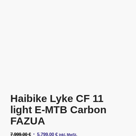
Haibike Lyke CF 11
light E-MTB Carbon
FAZUA
Ursprünglicher
Aktueller
7.999,00
€
5.799,00
€
inkl. MwSt.