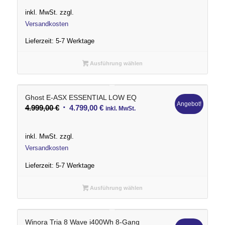
Preis
Preis
inkl. MwSt.
zzgl.
war:
ist:
Versandkosten
3.399,00 €
3.199,00 €.
Lieferzeit:
5-7 Werktage
Ausführung wählen
Ghost E-ASX ESSENTIAL LOW EQ
Angebot!
Ursprünglicher
Aktueller
4.999,00
€
4.799,00
€
inkl. MwSt.
Preis
Preis
war:
ist:
inkl. MwSt.
zzgl.
4.999,00 €
4.799,00 €.
Versandkosten
Lieferzeit:
5-7 Werktage
Ausführung wählen
Winora Tria 8 Wave i400Wh 8-Gang