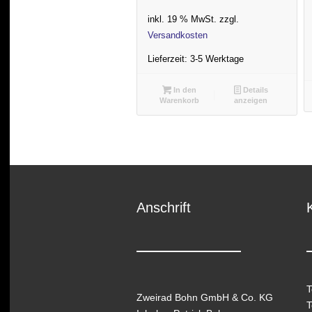
inkl. 19 % MwSt.
zzgl.
Versandkosten
Lieferzeit:
3-5 Werktage
In den
Details
Warenkorb
anzeigen
Anschrift
T
Zweirad Bohn GmbH & Co. KG
T