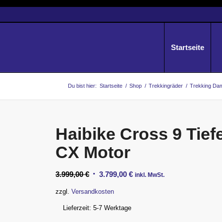
Startseite
Du bist hier:
Startseite
/
Shop
/
Trekkingräder
/
Trekking Da
Haibike Cross 9 Tief
CX Motor
Ursprünglicher
Aktueller
3.999,00
€
3.799,00
€
inkl. MwSt.
Preis
Preis
zzgl.
Versandkosten
war:
ist:
Lieferzeit:
5-7 Werktage
3.999,00 €
3.799,00 €.