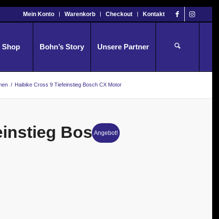
Mein Konto
Warenkorb
Checkout
Kontakt
Shop
Bohn’s Story
Unsere Partner
men
/
Haibike Cross 9 Tiefeinstieg Bosch CX Motor
einstieg Bosch
Angebot!