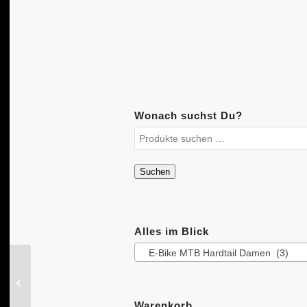
Wonach suchst Du?
Suchen
Alles im Blick
E-Bike MTB Hardtail Damen (3)
BBF Madrid Damen
Ebike 28 Zoll Bosch
Motor
Warenkorb