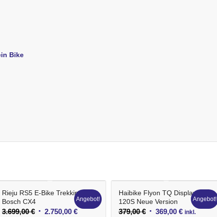
ein Bike
Rieju RS5 E-Bike Trekking
Haibike Flyon TQ Display
Angebot!
Angebot!
Bosch CX4
120S Neue Version
Ursprünglicher
Aktueller
Ursprünglicher
Aktueller
3.699,00
€
2.750,00
€
379,00
€
369,00
€
inkl.