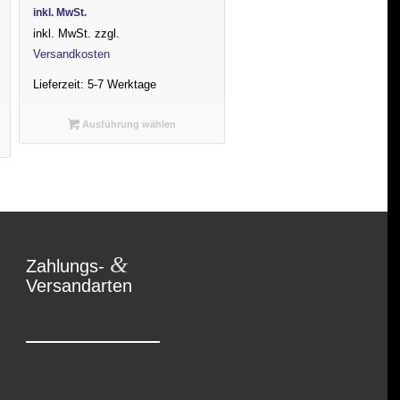
Preis
Preis
inkl. MwSt.
war:
ist:
inkl. MwSt.
zzgl.
4.999,00 €
4.799,00 €.
Versandkosten
Lieferzeit:
5-7 Werktage
Ausführung wählen
&
Zahlungs-
Versandarten