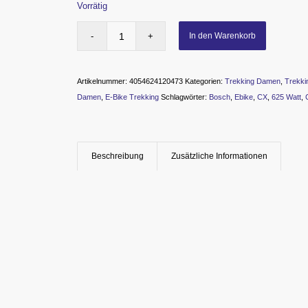
Vorrätig
In den Warenkorb
Artikelnummer:
4054624120473
Kategorien:
Trekking Damen
,
Trekki
Damen
,
E-Bike Trekking
Schlagwörter:
Bosch
,
Ebike
,
CX
,
625 Watt
,
Beschreibung
Zusätzliche Informationen