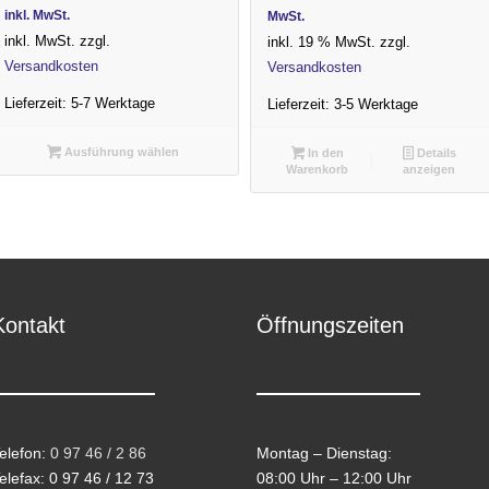
Preis
Preis
Preis
Preis
inkl. MwSt.
MwSt.
war:
ist:
war:
ist:
inkl. MwSt.
zzgl.
inkl. 19 % MwSt.
zzgl.
3.699,00 €
2.750,00 €.
379,00 €
369,00 €.
Versandkosten
Versandkosten
Lieferzeit:
5-7 Werktage
Lieferzeit:
3-5 Werktage
Ausführung wählen
In den
Details
Warenkorb
anzeigen
Kontakt
Öffnungszeiten
elefon:
0 97 46 / 2 86
Montag – Dienstag:
elefax: 0 97 46 / 12 73
08:00 Uhr – 12:00 Uhr