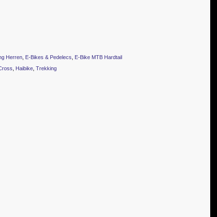
ng Herren
,
E-Bikes & Pedelecs
,
E-Bike MTB Hardtail
Cross
,
Haibike
,
Trekking