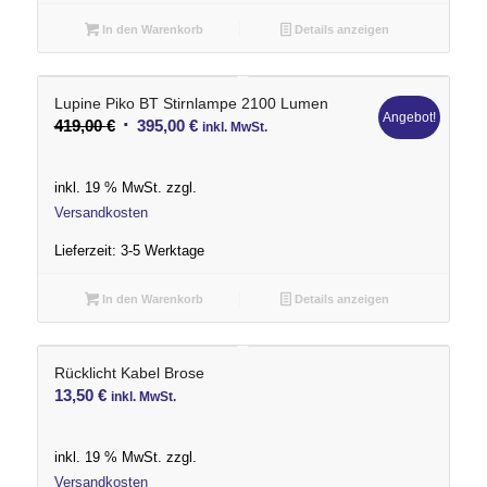
In den Warenkorb
Details anzeigen
Lupine Piko BT Stirnlampe 2100 Lumen
Angebot!
Ursprünglicher
Aktueller
419,00
€
395,00
€
inkl. MwSt.
Preis
Preis
war:
ist:
inkl. 19 % MwSt.
zzgl.
419,00 €
395,00 €.
Versandkosten
Lieferzeit:
3-5 Werktage
In den Warenkorb
Details anzeigen
Rücklicht Kabel Brose
13,50
€
inkl. MwSt.
inkl. 19 % MwSt.
zzgl.
Versandkosten