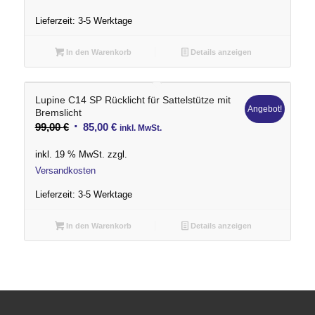
Lieferzeit:
3-5 Werktage
In den Warenkorb
Details anzeigen
Lupine C14 SP Rücklicht für Sattelstütze mit
Angebot!
Bremslicht
Ursprünglicher
Aktueller
99,00
€
85,00
€
inkl. MwSt.
Preis
Preis
inkl. 19 % MwSt.
zzgl.
war:
ist:
Versandkosten
99,00 €
85,00 €.
Lieferzeit:
3-5 Werktage
In den Warenkorb
Details anzeigen