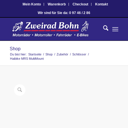
Mein Konto
Warenkorb
Checkout
Kontakt
Wir sind für Sie da: 0 97 46 / 2 86
Shop
Du bist hier:
Startseite
/
Shop
/
Zubehör
/
Schlösser
/
Haibike MRS MultiMount