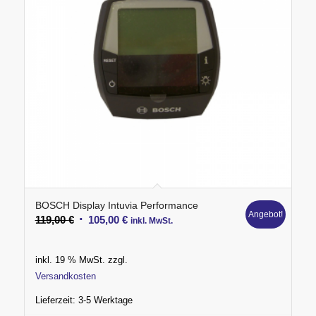
BOSCH Display Intuvia Performance
Angebot!
Ursprünglicher
Aktueller
119,00
€
105,00
€
inkl. MwSt.
Preis
Preis
war:
ist:
inkl. 19 % MwSt.
zzgl.
119,00 €
105,00 €.
Versandkosten
Lieferzeit:
3-5 Werktage