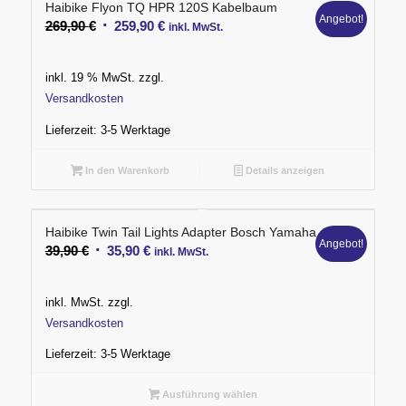
Haibike Flyon TQ HPR 120S Kabelbaum
Angebot!
Ursprünglicher
Aktueller
269,90
€
259,90
€
inkl. MwSt.
Preis
Preis
war:
ist:
inkl. 19 % MwSt.
zzgl.
269,90 €
259,90 €.
Versandkosten
Lieferzeit:
3-5 Werktage
In den Warenkorb
Details anzeigen
Haibike Twin Tail Lights Adapter Bosch Yamaha
Angebot!
Ursprünglicher
Aktueller
39,90
€
35,90
€
inkl. MwSt.
Preis
Preis
war:
ist:
inkl. MwSt.
zzgl.
39,90 €
35,90 €.
Versandkosten
Lieferzeit:
3-5 Werktage
Ausführung wählen