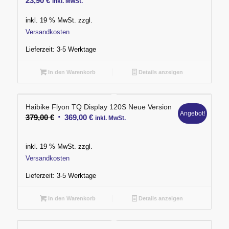
23,90
€
inkl. MwSt.
inkl. 19 % MwSt.
zzgl.
Versandkosten
Lieferzeit:
3-5 Werktage
In den Warenkorb
Details anzeigen
Haibike Flyon TQ Display 120S Neue Version
Angebot!
Ursprünglicher
Aktueller
379,00
€
369,00
€
inkl. MwSt.
Preis
Preis
war:
ist:
inkl. 19 % MwSt.
zzgl.
379,00 €
369,00 €.
Versandkosten
Lieferzeit:
3-5 Werktage
In den Warenkorb
Details anzeigen