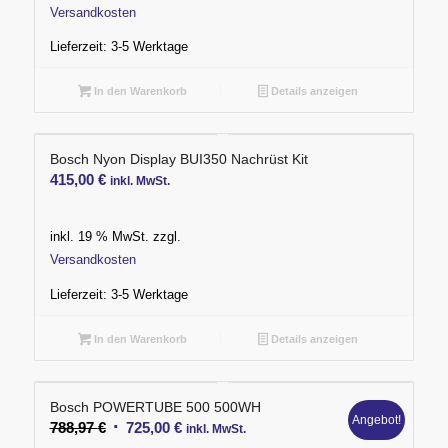
Versandkosten
Lieferzeit:
3-5 Werktage
In den Warenkorb
Details anzeigen
Bosch Nyon Display BUI350 Nachrüst Kit
415,00
€
inkl. MwSt.
inkl. 19 % MwSt.
zzgl.
Versandkosten
Lieferzeit:
3-5 Werktage
In den Warenkorb
Details anzeigen
Bosch POWERTUBE 500 500WH
Angebot!
Ursprünglicher
Aktueller
788,97
€
725,00
€
inkl. MwSt.