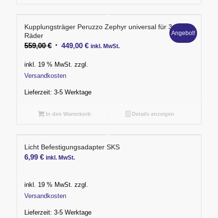
Kupplungsträger Peruzzo Zephyr universal für 3
Angebot!
Räder
Ursprünglicher
Aktueller
559,00
€
449,00
€
inkl. MwSt.
Preis
Preis
inkl. 19 % MwSt.
zzgl.
war:
ist:
Versandkosten
559,00 €
449,00 €.
Lieferzeit:
3-5 Werktage
In den Warenkorb
Details anzeigen
Licht Befestigungsadapter SKS
6,99
€
inkl. MwSt.
inkl. 19 % MwSt.
zzgl.
Versandkosten
Lieferzeit:
3-5 Werktage