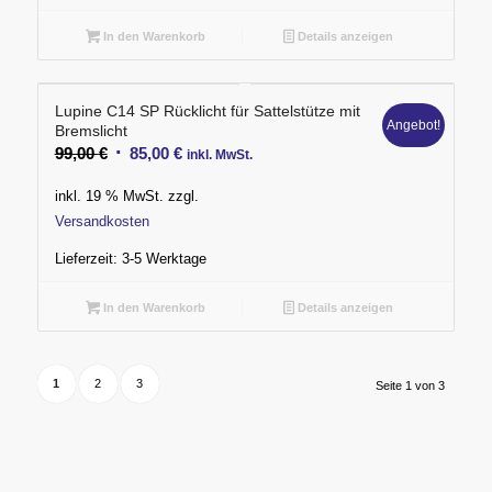
In den Warenkorb
Details anzeigen
Lupine C14 SP Rücklicht für Sattelstütze mit
Angebot!
Bremslicht
Ursprünglicher
Aktueller
99,00
€
85,00
€
inkl. MwSt.
Preis
Preis
inkl. 19 % MwSt.
zzgl.
war:
ist:
Versandkosten
99,00 €
85,00 €.
Lieferzeit:
3-5 Werktage
In den Warenkorb
Details anzeigen
1
2
3
Seite 1 von 3