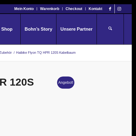
Mein Konto
Warenkorb
Checkout
Kontakt
Shop
Bohn’s Story
Unsere Partner
 Zubehör
/
Haibike Flyon TQ HPR 120S Kabelbaum
PR 120S
Angebot!