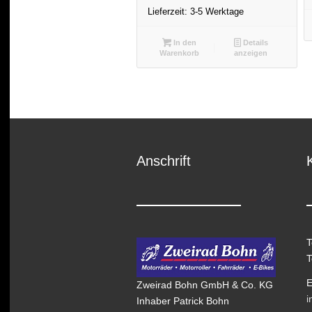
Lieferzeit:
3-5 Werktage
In den
Details
Warenkorb
anzeigen
Anschrift
T
T
E
Zweirad Bohn GmbH & Co. KG
i
Inhaber Patrick Bohn