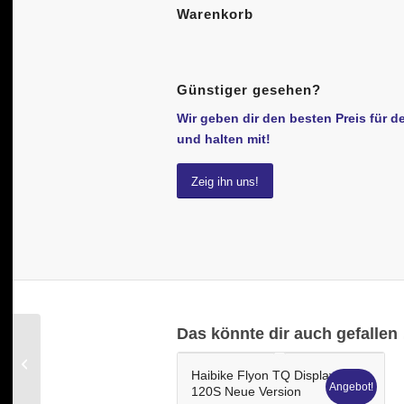
Warenkorb
Günstiger gesehen?
Wir geben dir den besten Preis für d
und halten mit!
Zeig ihn uns!
Das könnte dir auch gefallen
Haibike Flyon TQ HPR
120S Remote Schalter
Bedieneinheit NEU
Haibike Flyon TQ Display
Angebot!
120S Neue Version
Original