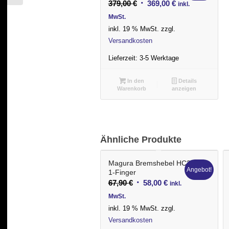
Ursprünglicher
Aktueller
379,00
€
369,00
€
inkl.
Preis
Preis
MwSt.
war:
ist:
inkl. 19 % MwSt.
zzgl.
379,00 €
369,00 €.
Versandkosten
Lieferzeit:
3-5 Werktage
In den
Details
Warenkorb
anzeigen
Ähnliche Produkte
Magura Bremshebel HC3
Angebot!
1-Finger
Ursprünglicher
Aktueller
67,90
€
58,00
€
inkl.
Preis
Preis
MwSt.
war:
ist:
inkl. 19 % MwSt.
zzgl.
67,90 €
58,00 €.
Versandkosten