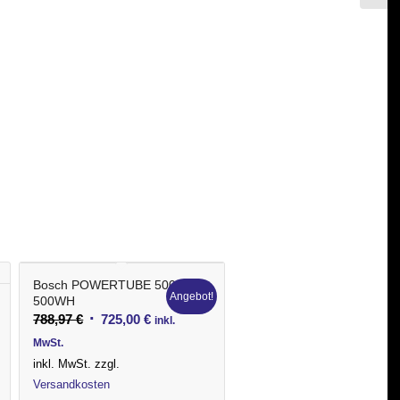
Bosch POWERTUBE 500
Angebot!
500WH
Ursprünglicher
Aktueller
788,97
€
725,00
€
inkl.
Preis
Preis
MwSt.
war:
ist:
inkl. MwSt.
zzgl.
788,97 €
725,00 €.
Versandkosten