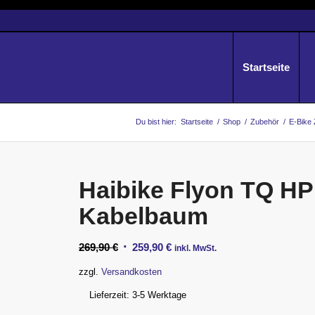
Startseite
Du bist hier:
Startseite
/
Shop
/
Zubehör
/
E-Bike
Haibike Flyon TQ H
Kabelbaum
Ursprünglicher
Aktueller
269,90
€
259,90
€
inkl. MwSt.
Preis
Preis
zzgl.
Versandkosten
war:
ist:
Lieferzeit:
3-5 Werktage
269,90 €
259,90 €.