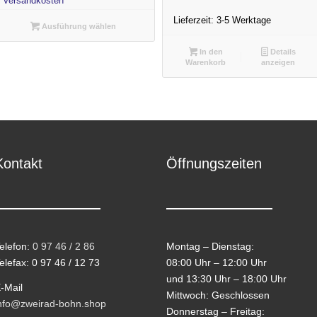
Versandkosten
Lieferzeit:
3-5 Werktage
Ausführung wählen
In den
Details
Warenkorb
anzeigen
Kontakt
Öffnungszeiten
elefon:
0 97 46 / 2 86
Montag – Dienstag:
elefax: 0 97 46 / 12 73
08:00 Uhr – 12:00 Uhr
und 13:30 Uhr – 18:00 Uhr
-Mail
Mittwoch: Geschlossen
nfo@zweirad-bohn.shop
Donnerstag – Freitag: