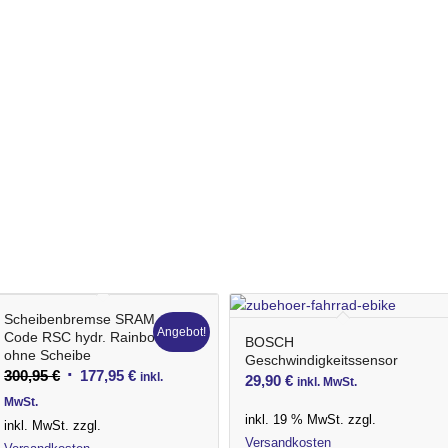
Scheibenbremse SRAM
Angebot!
Code RSC hydr. Rainbow,
BOSCH
ohne Scheibe
Geschwindigkeitssensor
Ursprünglicher
Aktueller
300,95
€
177,95
€
inkl.
29,90
€
inkl. MwSt.
Preis
Preis
MwSt.
inkl. 19 % MwSt.
zzgl.
war:
ist:
inkl. MwSt.
zzgl.
Versandkosten
300,95 €
177,95 €.