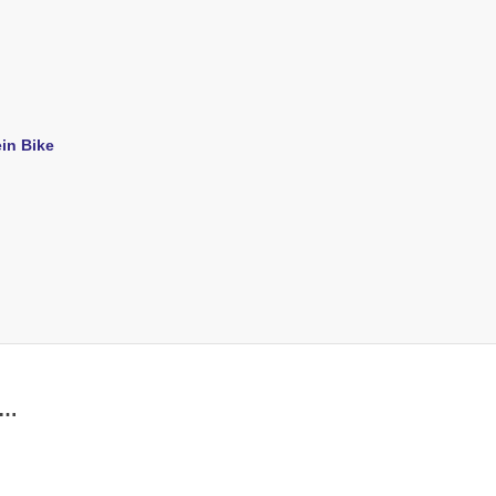
ein Bike
 …