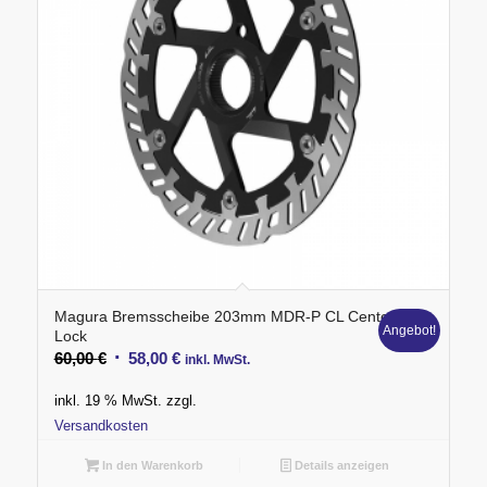
Magura Bremsscheibe 203mm MDR-P CL Center
Angebot!
Lock
Ursprünglicher
Aktueller
60,00
€
58,00
€
inkl. MwSt.
Preis
Preis
inkl. 19 % MwSt.
zzgl.
war:
ist:
Versandkosten
60,00 €
58,00 €.
In den Warenkorb
Details anzeigen