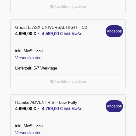
Ausführung wählen
Ghost E-ASX UNIVERSAL HIGH – C2
Angebot!
Ursprünglicher
Aktueller
4.999,00
€
4.599,00
€
inkl. MwSt.
Preis
Preis
war:
ist:
inkl. MwSt.
zzgl.
4.999,00 €
4.599,00 €.
Versandkosten
Lieferzeit:
5-7 Werktage
Ausführung wählen
Haibike ADVENTR 6 – Low Fully
Angebot!
Ursprünglicher
Aktueller
4.999,00
€
4.799,00
€
inkl. MwSt.
Preis
Preis
war:
ist:
inkl. MwSt.
zzgl.
4.999,00 €
4.799,00 €.
Versandkosten