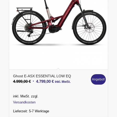
Ghost E-ASX ESSENTIAL LOW EQ
Angebot!
Ursprünglicher
Aktueller
4.999,00
€
4.799,00
€
inkl. MwSt.
Preis
Preis
war:
ist:
inkl. MwSt.
zzgl.
4.999,00 €
4.799,00 €.
Versandkosten
Lieferzeit:
5-7 Werktage