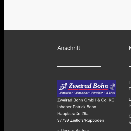
Anschrift
T
T
E
Zweirad Bohn GmbH & Co. KG
i
Inhaber Patrick Bohn
Hauptstraße 26a
O
97799 Zeitlofs/Rupboden
h
»
Unsere Partner