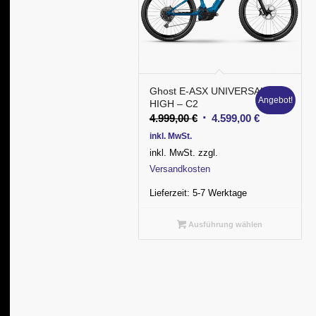
Ghost E-ASX UNIVERSAL
Angebot!
HIGH – C2
Ursprünglicher
Aktueller
4.999,00
€
4.599,00
€
Preis
Preis
inkl. MwSt.
war:
ist:
inkl. MwSt.
zzgl.
4.999,00 €
4.599,00 €.
Versandkosten
Lieferzeit:
5-7 Werktage
Ausführung wählen