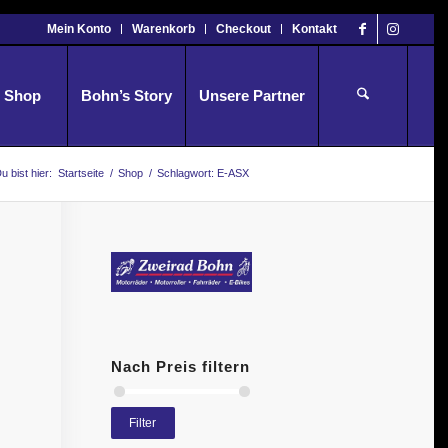
Mein Konto
Warenkorb
Checkout
Kontakt
Shop
Bohn’s Story
Unsere Partner
u bist hier:
Startseite
/
Shop
/
Schlagwort: E-ASX
Nach Preis filtern
Filter