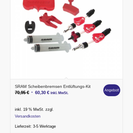
SRAM Scheibenbremsen Entlüftungs-Kit
Angebot!
Ursprünglicher
Aktueller
70,95
€
60,30
€
inkl. MwSt.
Preis
Preis
war:
ist:
inkl. 19 % MwSt.
zzgl.
70,95 €
60,30 €.
Versandkosten
Lieferzeit:
3-5 Werktage