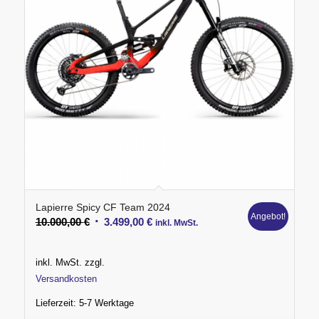
Lapierre Spicy CF Team 2024
Angebot!
Ursprünglicher
Aktueller
10.000,00
€
3.499,00
€
inkl. MwSt.
Preis
Preis
war:
ist:
inkl. MwSt.
zzgl.
10.000,00 €
3.499,00 €.
Versandkosten
Lieferzeit:
5-7 Werktage