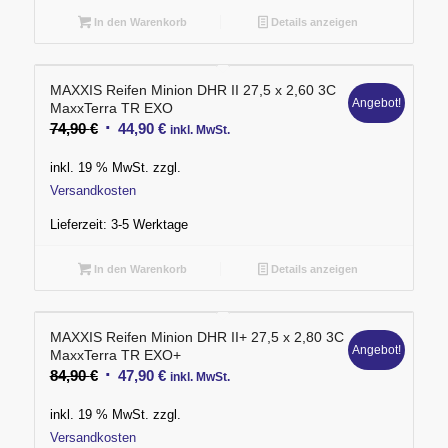
In den Warenkorb
Details anzeigen
MAXXIS Reifen Minion DHR II 27,5 x 2,60 3C
Angebot!
MaxxTerra TR EXO
Ursprünglicher
Aktueller
74,90
€
44,90
€
inkl. MwSt.
Preis
Preis
inkl. 19 % MwSt.
zzgl.
war:
ist:
Versandkosten
74,90 €
44,90 €.
Lieferzeit:
3-5 Werktage
In den Warenkorb
Details anzeigen
MAXXIS Reifen Minion DHR II+ 27,5 x 2,80 3C
Angebot!
MaxxTerra TR EXO+
Ursprünglicher
Aktueller
84,90
€
47,90
€
inkl. MwSt.
Preis
Preis
inkl. 19 % MwSt.
zzgl.
war:
ist:
Versandkosten
84,90 €
47,90 €.