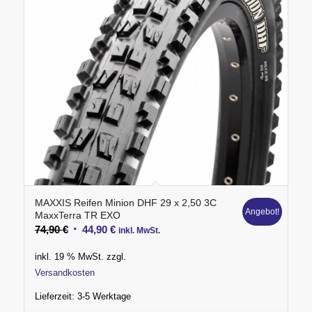
MAXXIS Reifen Minion DHF 29 x 2,50 3C
Angebot!
MaxxTerra TR EXO
Ursprünglicher
Aktueller
74,90
€
44,90
€
inkl. MwSt.
Preis
Preis
inkl. 19 % MwSt.
zzgl.
war:
ist:
Versandkosten
74,90 €
44,90 €.
Lieferzeit:
3-5 Werktage