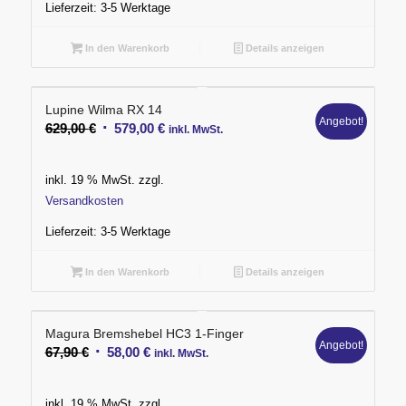
Lieferzeit:
3-5 Werktage
In den Warenkorb
Details anzeigen
Lupine Wilma RX 14
Angebot!
Ursprünglicher
Aktueller
629,00
€
579,00
€
inkl. MwSt.
Preis
Preis
war:
ist:
inkl. 19 % MwSt.
zzgl.
629,00 €
579,00 €.
Versandkosten
Lieferzeit:
3-5 Werktage
In den Warenkorb
Details anzeigen
Magura Bremshebel HC3 1-Finger
Angebot!
Ursprünglicher
Aktueller
67,90
€
58,00
€
inkl. MwSt.
Preis
Preis
war:
ist:
inkl. 19 % MwSt.
zzgl.