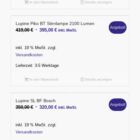
In den Warenkorb
Details anzeigen
Lupine Piko BT Stirnlampe 2100 Lumen
Angebot!
Ursprünglicher
Aktueller
419,00
€
395,00
€
inkl. MwSt.
Preis
Preis
war:
ist:
inkl. 19 % MwSt.
zzgl.
419,00 €
395,00 €.
Versandkosten
Lieferzeit:
3-5 Werktage
In den Warenkorb
Details anzeigen
Lupine SL BF Bosch
Angebot!
Ursprünglicher
Aktueller
350,00
€
320,00
€
inkl. MwSt.
Preis
Preis
war:
ist:
inkl. 19 % MwSt.
zzgl.
350,00 €
320,00 €.
Versandkosten