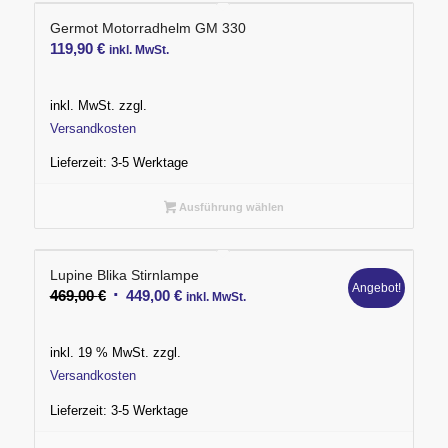
Germot Motorradhelm GM 330
119,90
€
inkl. MwSt.
inkl. MwSt.
zzgl.
Versandkosten
Lieferzeit:
3-5 Werktage
Ausführung wählen
Lupine Blika Stirnlampe
Angebot!
Ursprünglicher
Aktueller
469,00
€
449,00
€
inkl. MwSt.
Preis
Preis
war:
ist:
inkl. 19 % MwSt.
zzgl.
469,00 €
449,00 €.
Versandkosten
Lieferzeit:
3-5 Werktage