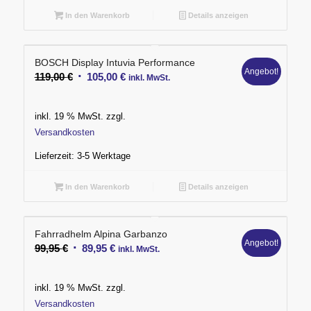
In den Warenkorb
Details anzeigen
BOSCH Display Intuvia Performance
Angebot!
Ursprünglicher
Aktueller
119,00
€
105,00
€
inkl. MwSt.
Preis
Preis
war:
ist:
inkl. 19 % MwSt.
zzgl.
119,00 €
105,00 €.
Versandkosten
Lieferzeit:
3-5 Werktage
In den Warenkorb
Details anzeigen
Fahrradhelm Alpina Garbanzo
Angebot!
Ursprünglicher
Aktueller
99,95
€
89,95
€
inkl. MwSt.
Preis
Preis
war:
ist:
inkl. 19 % MwSt.
zzgl.
99,95 €
89,95 €.
Versandkosten