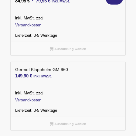
Ursprünglicher
Aktueller
84,95
€
79,95
€
inkl. MwSt.
Preis
Preis
war:
ist:
inkl. MwSt.
zzgl.
84,95 €
79,95 €.
Versandkosten
Lieferzeit:
3-5 Werktage
Ausführung wählen
Germot Klapphelm GM 960
149,90
€
inkl. MwSt.
inkl. MwSt.
zzgl.
Versandkosten
Lieferzeit:
3-5 Werktage
Ausführung wählen