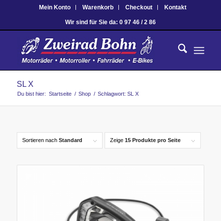
Mein Konto
Warenkorb
Checkout
Kontakt
Wir sind für Sie da: 0 97 46 / 2 86
SL X
Du bist hier:
Startseite
/
Shop
/
Schlagwort: SL X
Sortieren nach
Standard
Zeige
15 Produkte pro Seite