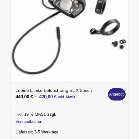
Lupine E-bike Beleuchtung SL X Bosch
Angebot!
Ursprünglicher
Aktueller
440,00
€
420,00
€
inkl. MwSt.
Preis
Preis
war:
ist:
inkl. 19 % MwSt.
zzgl.
440,00 €
420,00 €.
Versandkosten
Lieferzeit:
3-5 Werktage