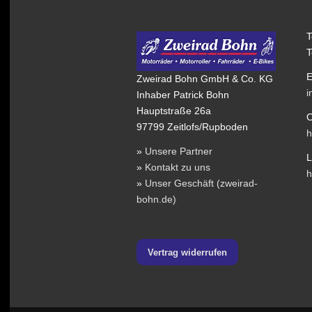
T
T
E
Zweirad Bohn GmbH & Co. KG
i
Inhaber Patrick Bohn
Hauptstraße 26a
O
97799 Zeitlofs/Rupboden
h
»
Unsere Partner
L
»
Kontakt zu uns
h
»
Unser Geschäft (zweirad-
bohn.de)
Vertrag widerrufen