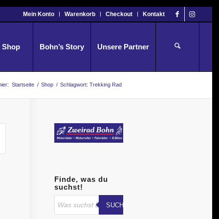
Mein Konto
Warenkorb
Checkout
Kontakt
Shop
Bohn’s Story
Unsere Partner
hier:
Startseite
/
Shop
/
Schlagwort: Trekking Rad
Finde, was du
suchst!
SUCHE STARTEN