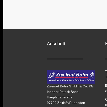
Anschrift
T
T
E
Zweirad Bohn GmbH & Co. KG
i
Inhaber Patrick Bohn
Hauptstraße 26a
O
97799 Zeitlofs/Rupboden
h