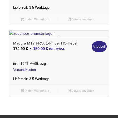
Lieferzeit:
3-5 Werktage
In den Warenkorb
Details anzeigen
Magura MT7 PRO, 1-Finger HC-Hebel
Angebot!
Ursprünglicher
Aktueller
174,90
€
150,00
€
inkl. MwSt.
Preis
Preis
war:
ist:
inkl. 19 % MwSt.
zzgl.
174,90 €
150,00 €.
Versandkosten
Lieferzeit:
3-5 Werktage
In den Warenkorb
Details anzeigen