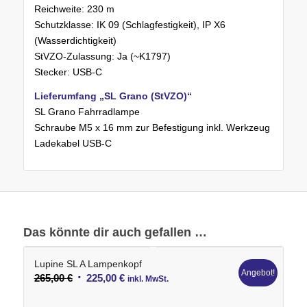
Reichweite: 230 m
Schutzklasse: IK 09 (Schlagfestigkeit), IP X6
(Wasserdichtigkeit)
StVZO-Zulassung: Ja (~K1797)
Stecker: USB-C
Lieferumfang „SL Grano (StVZO)“
SL Grano Fahrradlampe
Schraube M5 x 16 mm zur Befestigung inkl. Werkzeug
Ladekabel USB-C
Das könnte dir auch gefallen …
Lupine SL A Lampenkopf
Angebot!
Ursprünglicher
Aktueller
265,00
€
225,00
€
inkl. MwSt.
Preis
Preis