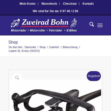
Mein Konto
Warenkorb
Checkout
Kontakt
Wir sind für Sie da: 0 97 46 / 2 86
Shop
Du bist hier:
Startseite
/
Shop
/
Zubehör
/
Beleuchtung
/
Lupine SL Grano (StVZO)
Angebot!