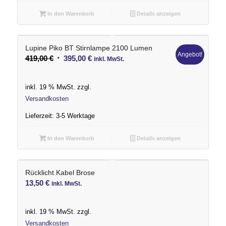
In den Warenkorb
Details anzeigen
Lupine Piko BT Stirnlampe 2100 Lumen
Angebot!
Ursprünglicher
Aktueller
419,00
€
395,00
€
inkl. MwSt.
Preis
Preis
war:
ist:
inkl. 19 % MwSt.
zzgl.
419,00 €
395,00 €.
Versandkosten
Lieferzeit:
3-5 Werktage
In den Warenkorb
Details anzeigen
Rücklicht Kabel Brose
13,50
€
inkl. MwSt.
inkl. 19 % MwSt.
zzgl.
Versandkosten