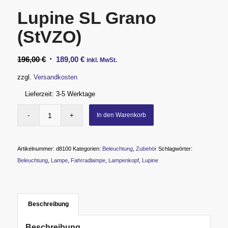
Lupine SL Grano
(StVZO)
Ursprünglicher
Aktueller
196,00
€
189,00
€
inkl. MwSt.
Preis
Preis
zzgl.
Versandkosten
war:
ist:
Lieferzeit:
3-5 Werktage
196,00 €
189,00 €.
In den Warenkorb
Artikelnummer:
d8100
Kategorien:
Beleuchtung
,
Zubehör
Schlagwörter:
Beleuchtung
,
Lampe
,
Fahrradlampe
,
Lampenkopf
,
Lupine
Beschreibung
Beschreibung