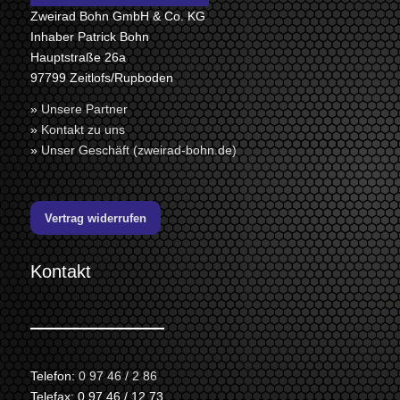
Zweirad Bohn GmbH & Co. KG
Inhaber Patrick Bohn
Hauptstraße 26a
97799 Zeitlofs/Rupboden
»
Unsere Partner
»
Kontakt zu uns
»
Unser Geschäft (zweirad-bohn.de)
Vertrag widerrufen
Kontakt
Telefon:
0 97 46 / 2 86
Telefax: 0 97 46 / 12 73