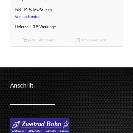
Preis
Preis
inkl. 19 % MwSt.
zzgl.
war:
ist:
Versandkosten
272,00 €
230,00 €.
Lieferzeit:
3-5 Werktage
In den Warenkorb
Details anzeigen
Anschrift