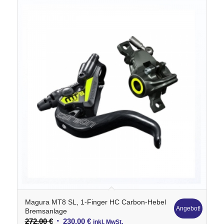
Magura MT8 SL, 1-Finger HC Carbon-Hebel
Angebot!
Bremsanlage
Ursprünglicher
Aktueller
272,00
€
230,00
€
inkl. MwSt.