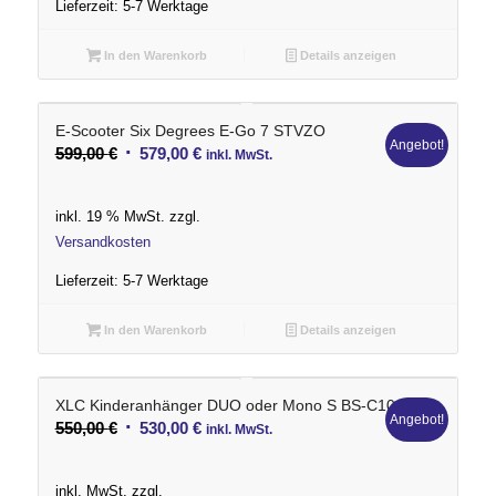
Lieferzeit:
5-7 Werktage
In den Warenkorb
Details anzeigen
E-Scooter Six Degrees E-Go 7 STVZO
Angebot!
Ursprünglicher
Aktueller
599,00
€
579,00
€
inkl. MwSt.
Preis
Preis
war:
ist:
inkl. 19 % MwSt.
zzgl.
599,00 €
579,00 €.
Versandkosten
Lieferzeit:
5-7 Werktage
In den Warenkorb
Details anzeigen
XLC Kinderanhänger DUO oder Mono S BS-C10
Angebot!
Ursprünglicher
Aktueller
550,00
€
530,00
€
inkl. MwSt.
Preis
Preis
war:
ist:
inkl. MwSt.
zzgl.