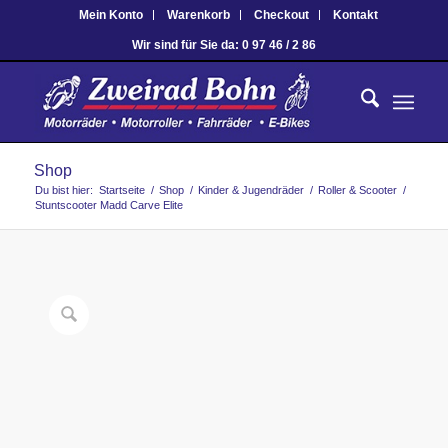
Mein Konto
Warenkorb
Checkout
Kontakt
Wir sind für Sie da: 0 97 46 / 2 86
Shop
Du bist hier:
Startseite
/
Shop
/
Kinder & Jugendräder
/
Roller & Scooter
/
Stuntscooter Madd Carve Elite