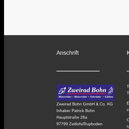
Anschrift
T
T
E
Zweirad Bohn GmbH & Co. KG
i
Inhaber Patrick Bohn
Hauptstraße 26a
O
97799 Zeitlofs/Rupboden
h