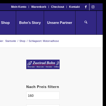
Mein Konto
Warenkorb
Checkout
Kontakt
Shop
Bohn’s Story
Unsere Partner
ier:
Startseite
/
Shop
/
Schlagwort: Motorradhose
Nach Preis filtern