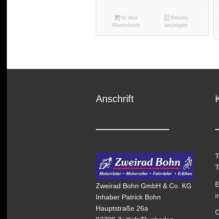
In den
Details
Warenkorb
anzeigen
Anschrift
T
T
E
Zweirad Bohn GmbH & Co. KG
i
Inhaber Patrick Bohn
Hauptstraße 26a
O