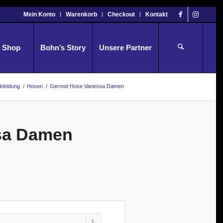
Mein Konto
Warenkorb
Checkout
Kontakt
Shop
Bohn’s Story
Unsere Partner
kleidung
/
Hosen
/
Germot Hose Vanessa Damen
sa Damen