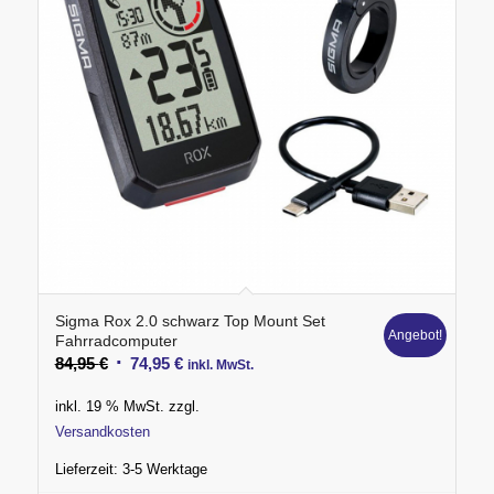
Sigma Rox 2.0 schwarz Top Mount Set
Angebot!
Fahrradcomputer
Ursprünglicher
Aktueller
84,95
€
74,95
€
inkl. MwSt.
Preis
Preis
inkl. 19 % MwSt.
zzgl.
war:
ist:
Versandkosten
84,95 €
74,95 €.
Lieferzeit:
3-5 Werktage