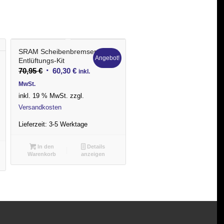
SRAM Scheibenbremsen
Angebot!
Entlüftungs-Kit
Ursprünglicher
Aktueller
70,95
€
60,30
€
inkl.
Preis
Preis
MwSt.
war:
ist:
inkl. 19 % MwSt.
zzgl.
70,95 €
60,30 €.
Versandkosten
Lieferzeit:
3-5 Werktage
In den
Details
Warenkorb
anzeigen