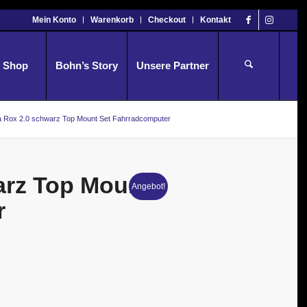
Mein Konto
Warenkorb
Checkout
Kontakt
Shop
Bohn’s Story
Unsere Partner
 Rox 2.0 schwarz Top Mount Set Fahrradcomputer
arz Top Mount
Angebot!
r