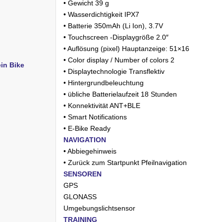
• Gewicht 39 g
• Wasserdichtigkeit IPX7
• Batterie 350mAh (Li Ion), 3.7V
• Touchscreen -Displaygröße 2.0″
• Auflösung (pixel) Hauptanzeige: 51×16
• Color display / Number of colors 2
ein Bike
• Displaytechnologie Transflektiv
• Hintergrundbeleuchtung
• übliche Batterielaufzeit 18 Stunden
• Konnektivität ANT+BLE
• Smart Notifications
• E-Bike Ready
NAVIGATION
• Abbiegehinweis
• Zurück zum Startpunkt Pfeilnavigation
SENSOREN
GPS
GLONASS
Umgebungslichtsensor
TRAINING