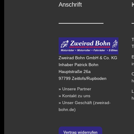
Anschrift
T
T
E
Zweirad Bohn GmbH & Co. KG
i
Inhaber Patrick Bohn
Hauptstraße 26a
O
97799 Zeitlofs/Rupboden
h
»
Unsere Partner
L
»
Kontakt zu uns
h
»
Unser Geschäft (zweirad-
bohn.de)
Vertrag widerrufen