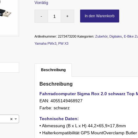
Vorrätig
In den Warenkorb
Artikelnummer:
2273473200
Kategorien:
Zubehör
,
Digitales
,
E-Bike Z
Yamaha PWx3
,
PW X3
Beschreibung
Beschreibung
Fahrradcomputer Sigma Rox 2.0 schwarz Top 
EAN: 4055149468927
Farbe: schwarz
Technische Daten:
×
• Abmessung (B x L x H) 44,2×65,9×17,8mm
• Halterkompatibilität GPS MountOverclamp Butler