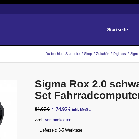
Startseite
Du bist hier:
Startseite
/
Shop
/
Zubehör
/
Digitales
/
Sigma
Sigma Rox 2.0 schw
Set Fahrradcompute
Ursprünglicher
Aktueller
84,95
€
74,95
€
inkl. MwSt.
Preis
Preis
zzgl.
Versandkosten
war:
ist:
Lieferzeit:
3-5 Werktage
84,95 €
74,95 €.