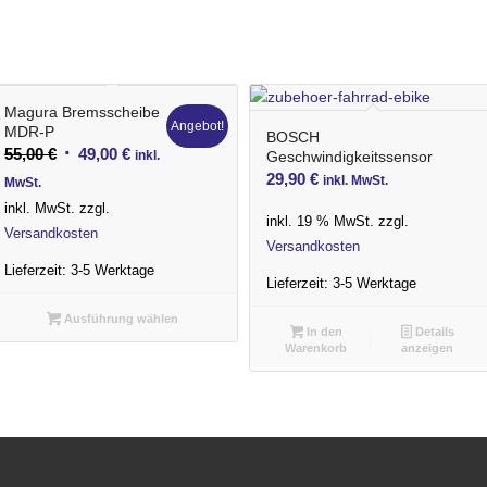
Magura Bremsscheibe
Angebot!
MDR-P
BOSCH
Ursprünglicher
Aktueller
55,00
€
49,00
€
inkl.
Geschwindigkeitssensor
Preis
Preis
29,90
€
inkl. MwSt.
MwSt.
war:
ist:
inkl. MwSt.
zzgl.
inkl. 19 % MwSt.
zzgl.
55,00 €
49,00 €.
Versandkosten
Versandkosten
Lieferzeit:
3-5 Werktage
Lieferzeit:
3-5 Werktage
Ausführung wählen
In den
Details
Warenkorb
anzeigen