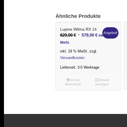
Ähnliche Produkte
Lupine Wilma RX 14
Angebot!
Ursprünglicher
Aktueller
629,00
€
579,00
€
inkl.
Preis
Preis
MwSt.
war:
ist:
inkl. 19 % MwSt.
zzgl.
629,00 €
579,00 €.
Versandkosten
Lieferzeit:
3-5 Werktage
In den
Details
Warenkorb
anzeigen