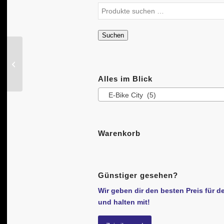
Suchen
Haibike SDURO
FullSeven LT 5.0
i500Wh
Alles im Blick
E-Bike City (5)
Warenkorb
Günstiger gesehen?
Wir geben dir den besten Preis für d
und halten mit!