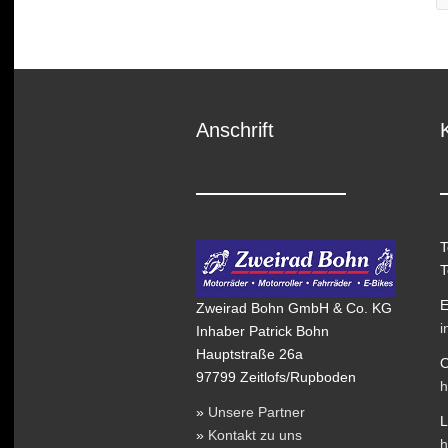
Anschrift
T
T
E
Zweirad Bohn GmbH & Co. KG
i
Inhaber Patrick Bohn
Hauptstraße 26a
O
97799 Zeitlofs/Rupboden
h
»
Unsere Partner
L
»
Kontakt zu uns
h