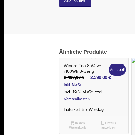
Zeig ihn uns!
Ähnliche Produkte
Winora Tria 8 Wave
Angebot!
i400Wh 8-Gang
Ursprünglicher
Aktueller
2.499,00
€
2.399,00
€
Preis
Preis
inkl. MwSt.
war:
ist:
inkl. 19 % MwSt.
zzgl.
2.499,00 €
2.399,00 €.
Versandkosten
Lieferzeit:
5-7 Werktage
In den
Details
Warenkorb
anzeigen