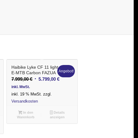
Haibike Lyke CF 11 light
Angebot!
E-MTB Carbon FAZUA
Ursprünglicher
Aktueller
7.999,00
€
5.799,00
€
Preis
Preis
inkl. MwSt.
war:
ist:
inkl. 19 % MwSt.
zzgl.
7.999,00 €
5.799,00 €.
Versandkosten
In den
Details
Warenkorb
anzeigen