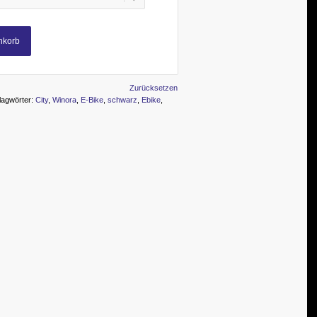
nkorb
Zurücksetzen
lagwörter:
City
,
Winora
,
E-Bike
,
schwarz
,
Ebike
,