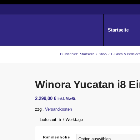
Startseite
Du bist hier:
Startseite
/
Shop
/
E-Bikes & Pedelec
Winora Yucatan i8 E
2.299,00
€
inkl. MwSt.
zzgl.
Versandkosten
Lieferzeit:
5-7 Werktage
Rahmenhöhe