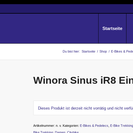
Startseite
Du bist hier:
Startseite
/
Shop
/
E-Bikes & Ped
Winora Sinus iR8 Ei
Dieses Produkt ist derzeit nicht vorrätig und nicht verfü
Artikelnummer:
n. v.
Kategorien:
E-Bikes & Pedelecs
,
E-Bike Trekkin
Bike Trekking
,
Damen
,
Citybike