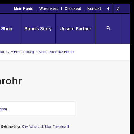
Mein Konto
Warenkorb
Checkout
Kontakt
Shop
Bohn’s Story
Unsere Partner
elecs
/
E-Bike Trekking
/
Winora Sinus iR8 Einrohr
nrohr
gbar.
g
Schlagwörter:
City
,
Winora
,
E-Bike
,
Trekking
,
E-