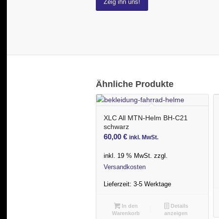
Zeig ihn uns!
Ähnliche Produkte
XLC All MTN-Helm BH-C21
schwarz
60,00
€
inkl. MwSt.
inkl. 19 % MwSt.
zzgl.
Versandkosten
Lieferzeit:
3-5 Werktage
In den
Details
Warenkorb
anzeigen