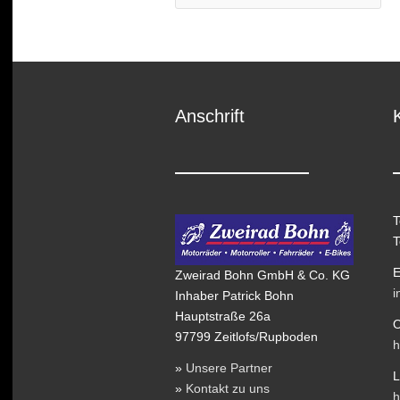
Anschrift
T
T
E
Zweirad Bohn GmbH & Co. KG
i
Inhaber Patrick Bohn
Hauptstraße 26a
O
97799 Zeitlofs/Rupboden
h
»
Unsere Partner
L
»
Kontakt zu uns
h