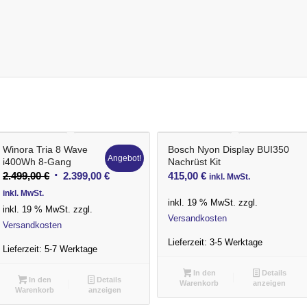
Winora Tria 8 Wave
Bosch Nyon Display BUI350
Angebot!
i400Wh 8-Gang
Nachrüst Kit
Ursprünglicher
Aktueller
2.499,00
€
2.399,00
€
415,00
€
inkl. MwSt.
Preis
Preis
inkl. MwSt.
inkl. 19 % MwSt.
zzgl.
war:
ist:
inkl. 19 % MwSt.
zzgl.
Versandkosten
2.499,00 €
2.399,00 €.
Versandkosten
Lieferzeit:
3-5 Werktage
Lieferzeit:
5-7 Werktage
In den
Details
In den
Details
Warenkorb
anzeigen
Warenkorb
anzeigen