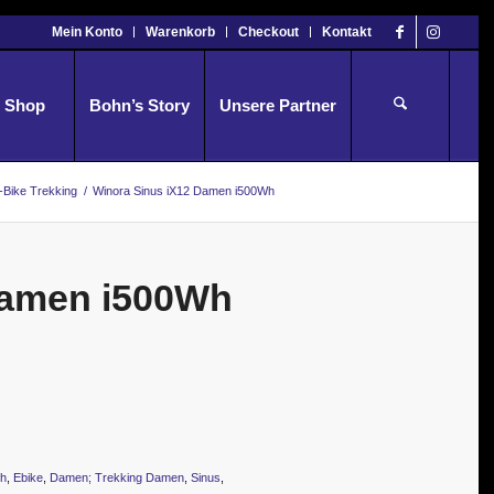
Mein Konto
Warenkorb
Checkout
Kontakt
Shop
Bohn’s Story
Unsere Partner
-Bike Trekking
/
Winora Sinus iX12 Damen i500Wh
Damen i500Wh
h
,
Ebike
,
Damen; Trekking Damen
,
Sinus
,