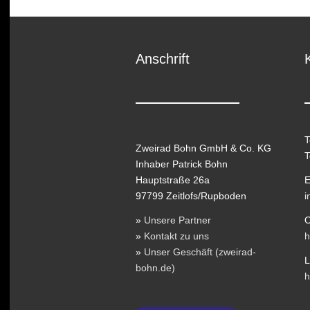
Anschrift
T
Zweirad Bohn GmbH & Co. KG
T
Inhaber Patrick Bohn
Hauptstraße 26a
E
97799 Zeitlofs/Rupboden
i
»
Unsere Partner
O
»
Kontakt zu uns
h
»
Unser Geschäft (zweirad-
L
bohn.de)
h