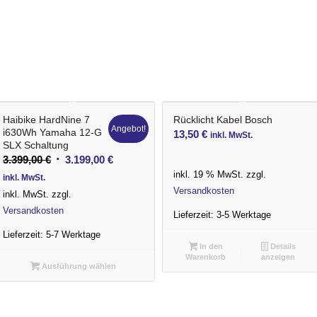
Haibike HardNine 7
Rücklicht Kabel Bosch
Angebot!
i630Wh Yamaha 12-G
13,50
€
inkl. MwSt.
SLX Schaltung
Ursprünglicher
Aktueller
3.399,00
€
3.199,00
€
Preis
Preis
inkl. 19 % MwSt.
zzgl.
inkl. MwSt.
Versandkosten
war:
ist:
inkl. MwSt.
zzgl.
3.399,00 €
3.199,00 €.
Versandkosten
Lieferzeit:
3-5 Werktage
Lieferzeit:
5-7 Werktage
In den
Details
Warenkorb
anzeigen
Ausführung wählen