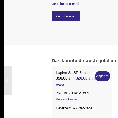
und halten mit!
Zeig ihn uns!
Das könnte dir auch gefallen
Lupine SL BF Bosch
Angebot!
E-Scooter Six Degrees
Ursprünglicher
Aktueller
350,00
€
320,00
€
inkl.
E-Go 7 STVZO
Preis
Preis
MwSt.
war:
ist:
inkl. 19 % MwSt.
zzgl.
350,00 €
320,00 €.
Versandkosten
Lieferzeit:
3-5 Werktage