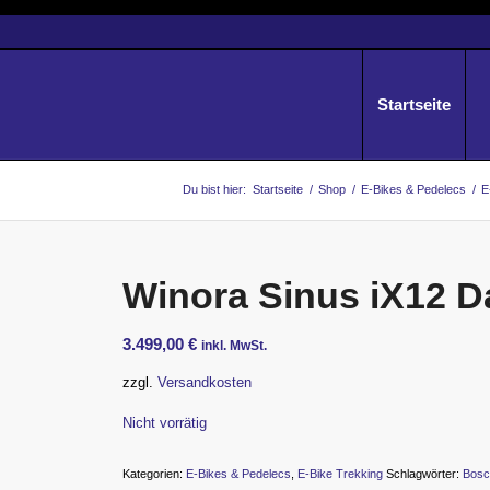
Startseite
Du bist hier:
Startseite
/
Shop
/
E-Bikes & Pedelecs
/
E
Winora Sinus iX12 
3.499,00
€
inkl. MwSt.
zzgl.
Versandkosten
Nicht vorrätig
Kategorien:
E-Bikes & Pedelecs
,
E-Bike Trekking
Schlagwörter:
Bosc