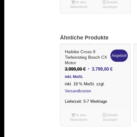
In den
Details
Warenkorb
anzeigen
Ähnliche Produkte
Haibike Cross 9
Angebot!
Tiefeinstieg Bosch CX
Motor
Ursprünglicher
Aktueller
3.999,00
€
3.799,00
€
Preis
Preis
inkl. MwSt.
war:
ist:
inkl. 19 % MwSt.
zzgl.
3.999,00 €
3.799,00 €.
Versandkosten
Lieferzeit:
5-7 Werktage
In den
Details
Warenkorb
anzeigen